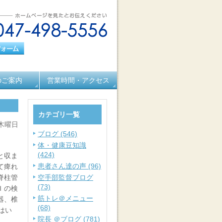
のご案内
営業時間・アクセス
カテゴリ一覧
 木曜日
ブログ (546)
体・健康豆知識
(424)
と収ま
患者さん達の声 (96)
て痺れ
脊柱管
空手部監督ブログ
(73)
Ｉの検
筋トレ＠メニュー
器、椎
(68)
はい
院長 ＠ブログ (781)