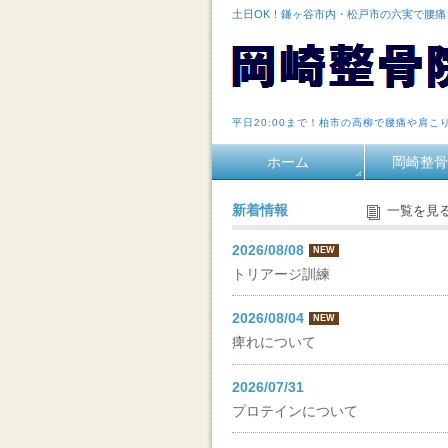
土日OK！鎌ヶ谷市内・松戸市の六実で腰
平日20:00まで！柏市の高柳で腰痛や肩こ
ホーム
岡崎整骨
新着情報
一覧を見
2026/08/08
NEW
トリアージ訓練
2026/08/04
NEW
痺れについて
2026/07/31
プロテインについて