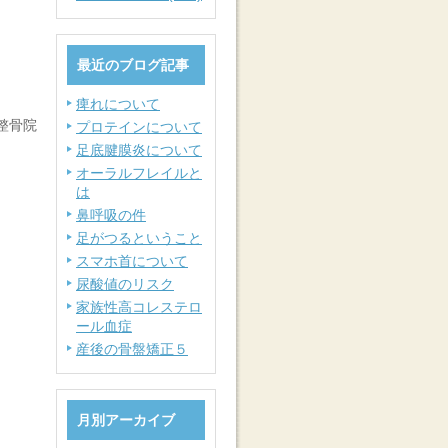
最近のブログ記事
痺れについて
整骨院
プロテインについて
足底腱膜炎について
オーラルフレイルと
は
鼻呼吸の件
足がつるということ
スマホ首について
尿酸値のリスク
家族性高コレステロ
ール血症
産後の骨盤矯正５
月別アーカイブ