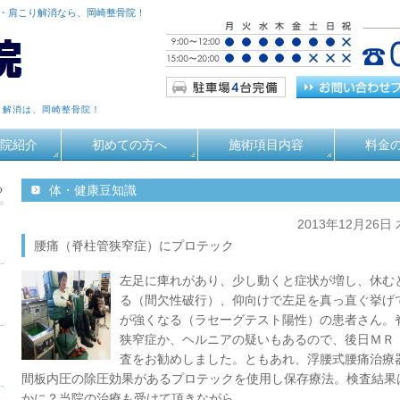
痛・肩こり解消なら、岡崎整骨院！
り解消は、岡崎整骨院！
院紹介
初めての方へ
施術項目内容
料金
る
体・健康豆知識
2013年12月26日
腰痛（脊柱管狭窄症）にプロテック
左足に痺れがあり、少し動くと症状が増し、休む
る（間欠性破行）、仰向けで左足を真っ直ぐ挙げ
が強くなる（ラセーグテスト陽性）の患者さん。
狭窄症か、ヘルニアの疑いもあるので、後日ＭＲ
査をお勧めしました。ともあれ、浮腰式腰痛治療
間板内圧の除圧効果があるプロテックを使用し保存療法。検査結果
かに？当院の治療も受けて頂きながら。