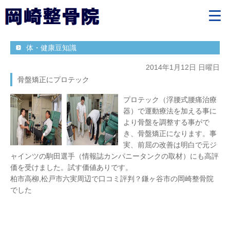
体・健康豆知識
2014年1月12日 日曜日
骨盤矯正にプロテック
プロテック（浮腰式腰痛治療
器）で運動療法を加える事に
より骨盤を調整する事がで
き、骨盤矯正になります。事
実、前屈の改善は明白で元ジ
ャインツの駒田選手（情報誌カンパニータンクの取材）にも高評
価を受けました。試す価値ありです。
柏市高柳,松戸市六実周辺で口コミ評判？鎌ヶ谷市の岡崎整骨院
でした