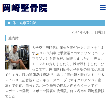
体・健康豆知識
2014年4月6日 日曜日
膝内障
大学空手部時代に痛めた膝がたまに悪さをしま
す
３０代前半は手賀沼エコマラソン（ハーフ
マラソン）を走る程、回復しましたが、先日、
１，２キロ走りましたら、膝が壊れました。び
っこです。内側側副靭帯と半月板の劣化が原因
でしょう。膝の関節炎は複雑で、総じて膝内障と呼びます。ＵＳ
－７００（超音波）とアキュースコープ（マイクロアンペア療
法）で処置。自分もスポーツ障害の痛みと向き合う一人です
スポーツの怪我、スポーツ障害の接骨院。鎌ヶ谷市の岡崎整骨院
でした