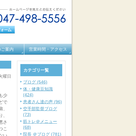
のご案内
営業時間・アクセス
カテゴリ一覧
 火曜日
ブログ (546)
体・健康豆知識
(424)
も少
患者さん達の声 (96)
どで
肩、
空手部監督ブログ
(73)
り、
筋トレ＠メニュー
悪さ
(68)
つこ
院長 ＠ブログ (781)
ない