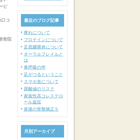
ーピ
の口コ
最近のブログ記事
痺れについて
整骨院
プロテインについて
足底腱膜炎について
オーラルフレイルと
は
鼻呼吸の件
足がつるということ
スマホ首について
尿酸値のリスク
家族性高コレステロ
ール血症
産後の骨盤矯正５
月別アーカイブ