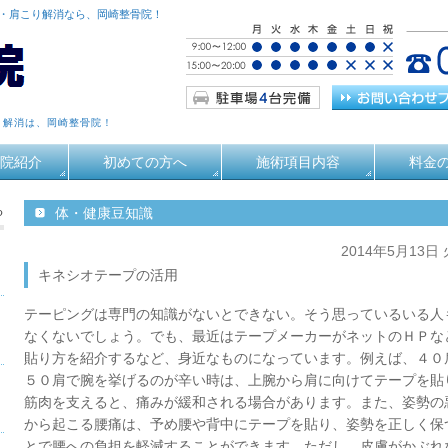
痛・肩こり解消なら、岡崎整骨院！
り解消は、岡崎整骨院！
院紹介
初めての方へ
施術項目内容
料金
る
体・健康豆知識
2014年5月13日
キネシオテープの活用
テーピングは専門の知識がないとできない。そう思っているいる人
なくないでしょう。でも、最近はテープメーカーがネットのＨＰな
貼り方を紹介するなど、身近なものになっています。例えば、４０
５０肩で腕を挙げるのが辛い時は、上腕から肩に向けてテープを貼
筋肉を支えると、痛みが緩和される場合があります。また、姿勢の
から起こる腰痛は、予め腰や背中にテープを貼り、姿勢を正しく保
とで腰への負担を軽減することができます。ただし、皮膚がかぶれ