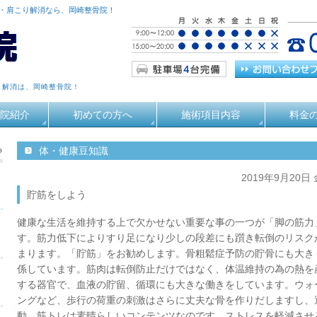
痛・肩こり解消なら、岡崎整骨院！
り解消は、岡崎整骨院！
院紹介
初めての方へ
施術項目内容
料金
る
体・健康豆知識
2019年9月20日
貯筋をしよう
健康な生活を維持する上で欠かせない重要な事の一つが「脚の筋力
す。筋力低下によりすり足になり少しの段差にも躓き転倒のリスク
まります。「貯筋」をお勧めします。骨粗鬆症予防の貯骨にも大き
係しています。筋肉は転倒防止だけではなく、体温維持の為の熱を
する器官で、血液の貯留、循環にも大きな働きをしています。ウォ
ングなど、歩行の荷重の刺激はさらに丈夫な骨を作りだしますし、
動、筋トレは素晴らしいコンテンツなのです。ストレスを軽減させ