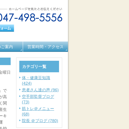
のご案内
営業時間・アクセス
カテゴリ一覧
 金曜日
体・健康豆知識
(424)
患者さん達の声 (96)
」で
空手部監督ブログ
が高
(73)
く関
筋トレ＠メニュー
産生
(68)
ーキ
院長 ＠ブログ (780)
運
る効