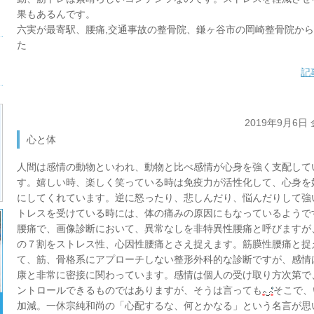
果もあるんです。
六実が最寄駅、腰痛,交通事故の整骨院、鎌ヶ谷市の岡崎整骨院か
た
記
2019年9月6日
心と体
人間は感情の動物といわれ、動物と比べ感情が心身を強く支配して
す。嬉しい時、楽しく笑っている時は免疫力が活性化して、心身を
にしてくれています。逆に怒ったり、悲しんだり、悩んだりして強
トレスを受けている時には、体の痛みの原因にもなっているようで
腰痛で、画像診断において、異常なしを非特異性腰痛と呼びますが
の７割をストレス性、心因性腰痛とさえ捉えます。筋膜性腰痛と捉
て、筋、骨格系にアプローチしない整形外科的な診断ですが、感情
康と非常に密接に関わっています。感情は個人の受け取り方次第で
ントロールできるものではありますが、そうは言っても
そこで、
加減。一休宗純和尚の「心配するな、何とかなる」という名言が思