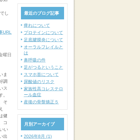
らでし
最近のブログ記事
痺れについて
事URL
プロテインについて
足底腱膜炎について
オーラルフレイルと
は
 金曜日
鼻呼吸の件
足がつるということ
いま
スマホ首について
好調
尿酸値のリスク
いス
家族性高コレステロ
ール血症
す。
、そ
産後の骨盤矯正５
え
は健
、コ
月別アーカイブ
いい
い出
2026年8月 (1)